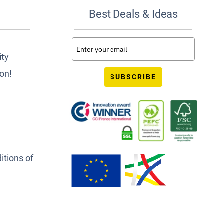
Best Deals & Ideas
ity
ion!
SUBSCRIBE
itions of