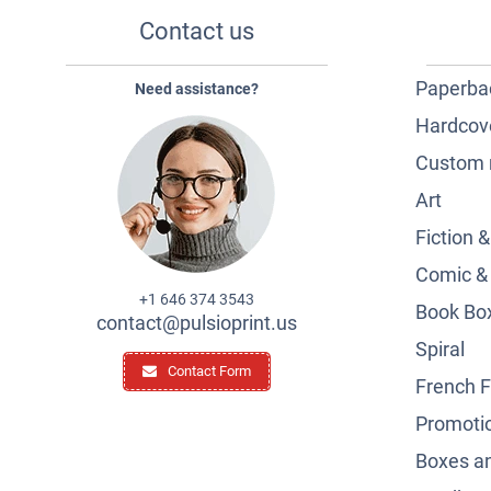
Contact us
Paperba
Need assistance?
Hardcov
Custom 
Art
Fiction 
Comic &
+1 646 374 3543
Book Box
contact@pulsioprint.us
Spiral
Contact Form
French F
Promotio
Boxes a