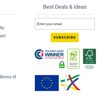
Best Deals & Ideas
ity
ion!
SUBSCRIBE
itions of