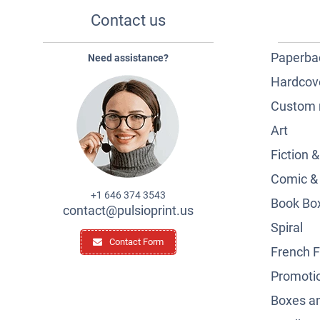
Contact us
Paperba
Need assistance?
Hardcov
Custom 
Art
Fiction 
Comic &
+1 646 374 3543
Book Box
contact@pulsioprint.us
Spiral
Contact Form
French F
Promotio
Boxes a