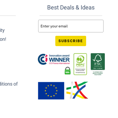
Best Deals & Ideas
ity
ion!
SUBSCRIBE
itions of