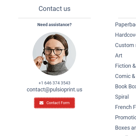
Contact us
Paperba
Need assistance?
Hardcov
Custom 
Art
Fiction 
Comic &
+1 646 374 3543
Book Box
contact@pulsioprint.us
Spiral
Contact Form
French F
Promotio
Boxes a